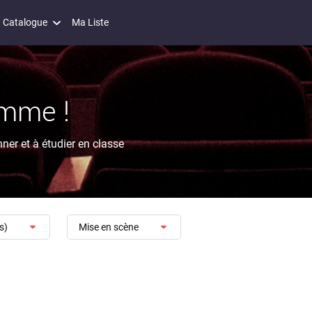
Catalogue
Ma Liste
mme !
ner et à étudier en classe
s)
Mise en scène