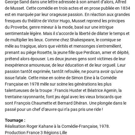
George Sand dans une lettre adressée à son amant d’alors, Alfred
de Musset. Cette comédie en trois actes et en prose publiée en 1834
est en marquée par leur orageuse passion. En réaction aux grandes
fresques du théâtre de Victor Hugo, Musset reprend les principes
du Proverbe, genre mineur à la mode, basé sur une intrigue
sentimentale légère. Mais il s’accorde la liberté de dilater le temps et
de multiplier les lieux. Comme chez Shakespeare, le comique se
mêle au tragique, alors que vérités et mensonges s'entremêlent,
prenant au piège Rosette, la jeune fille que Perdican, amer et dépité,
prétend alors épouser. Les deux jeunes gens sont victimes de leur
inexpérience amoureuse, de leur éducation et de leur orgueil. Leur
passion tantôt exprimée, tantôt refoulée, ne pourra avoir qu'une
issue fatale. Cette mise en scène de Simon Eine à la Comédie
Française en 1978 mêle sur scène les générations les plus
talentueuses de la troupe : Francis Huster et Béatrice Agenin, la
trentaine rayonnante, font jeu égal avec les vieux briscards que
sont François Chaumette et Bernard Dhéran. Une plongée dans le
passé pour un chef d’œuvre qui n’a pas pris une ride !
Tournage :
Réalisation Roger Kahane à la Comédie-Française, 1978.
Production France 3 Régions Lille