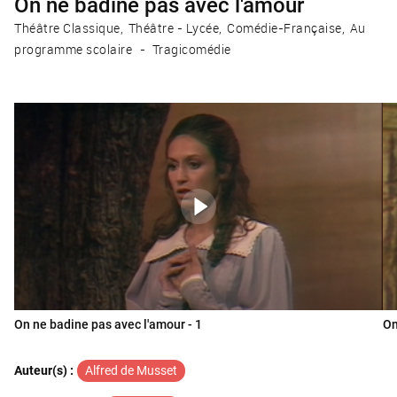
On ne badine pas avec l'amour
Théâtre Classique
Théâtre - Lycée
Comédie-Française
Au
programme scolaire
Tragicomédie
On ne badine pas avec l'amour - 1
On
Auteur(s) :
Alfred de Musset