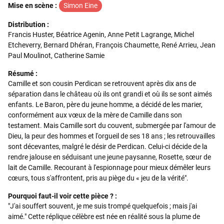
Mise en scène :
Simon Eine
Distribution :
Francis Huster, Béatrice Agenin, Anne Petit Lagrange, Michel
Etcheverry, Bernard Dhéran, François Chaumette, René Arrieu, Jean
Paul Moulinot, Catherine Samie
Résumé :
Camille et son cousin Perdican se retrouvent après dix ans de
séparation dans le château où ils ont grandi et où ils se sont aimés
enfants. Le Baron, père du jeune homme, a décidé de les marier,
conformément aux vœux de la mère de Camille dans son
testament. Mais Camille sort du couvent, submergée par l'amour de
Dieu, la peur des hommes et l'orgueil de ses 18 ans ; les retrouvailles
sont décevantes, malgré le désir de Perdican. Celui-ci décide de la
rendre jalouse en séduisant une jeune paysanne, Rosette, sœur de
lait de Camille. Recourant à l'espionnage pour mieux démêler leurs
cœurs, tous s'affrontent, pris au piège du « jeu de la vérité".
Pourquoi faut-il voir cette pièce ? :
"J'ai souffert souvent, je me suis trompé quelquefois ; mais j'ai
aimé." Cette réplique célèbre est née en réalité sous la plume de