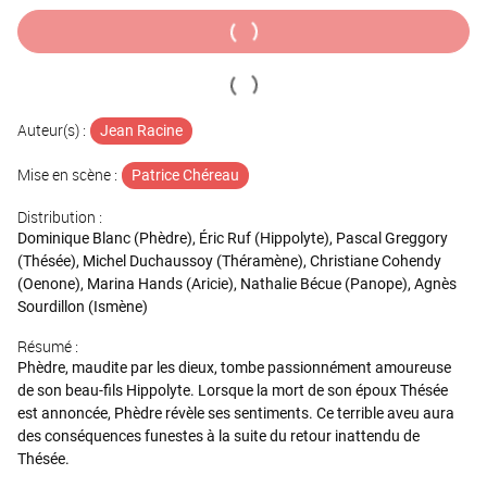
Auteur(s) :
Jean Racine
Mise en scène :
Patrice Chéreau
Distribution :
Dominique Blanc (Phèdre), Éric Ruf (Hippolyte), Pascal Greggory
(Thésée), Michel Duchaussoy (Théramène), Christiane Cohendy
(Oenone), Marina Hands (Aricie), Nathalie Bécue (Panope), Agnès
Sourdillon (Ismène)
Résumé :
Phèdre, maudite par les dieux, tombe passionnément amoureuse
de son beau-fils Hippolyte. Lorsque la mort de son époux Thésée
est annoncée, Phèdre révèle ses sentiments. Ce terrible aveu aura
des conséquences funestes à la suite du retour inattendu de
Thésée.