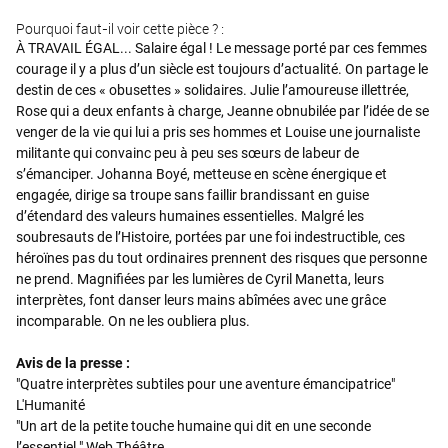
Pourquoi faut-il voir cette pièce ? :
À TRAVAIL ÉGAL... Salaire égal ! Le message porté par ces femmes
courage il y a plus d’un siècle est toujours d’actualité. On partage le
destin de ces « obusettes » solidaires. Julie l’amoureuse illettrée,
Rose qui a deux enfants à charge, Jeanne obnubilée par l’idée de se
venger de la vie qui lui a pris ses hommes et Louise une journaliste
militante qui convainc peu à peu ses sœurs de labeur de
s’émanciper. Johanna Boyé, metteuse en scène énergique et
engagée, dirige sa troupe sans faillir brandissant en guise
d’étendard des valeurs humaines essentielles. Malgré les
soubresauts de l’Histoire, portées par une foi indestructible, ces
héroïnes pas du tout ordinaires prennent des risques que personne
ne prend. Magnifiées par les lumières de Cyril Manetta, leurs
interprètes, font danser leurs mains abîmées avec une grâce
incomparable. On ne les oubliera plus.
Avis de la presse :
"Quatre interprètes subtiles pour une aventure émancipatrice"
L'Humanité
"Un art de la petite touche humaine qui dit en une seconde
l’essentiel." Web Théâtre