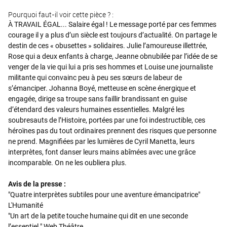
Pourquoi faut-il voir cette pièce ? :
À TRAVAIL ÉGAL... Salaire égal ! Le message porté par ces femmes
courage il y a plus d’un siècle est toujours d’actualité. On partage le
destin de ces « obusettes » solidaires. Julie l’amoureuse illettrée,
Rose qui a deux enfants à charge, Jeanne obnubilée par l’idée de se
venger de la vie qui lui a pris ses hommes et Louise une journaliste
militante qui convainc peu à peu ses sœurs de labeur de
s’émanciper. Johanna Boyé, metteuse en scène énergique et
engagée, dirige sa troupe sans faillir brandissant en guise
d’étendard des valeurs humaines essentielles. Malgré les
soubresauts de l’Histoire, portées par une foi indestructible, ces
héroïnes pas du tout ordinaires prennent des risques que personne
ne prend. Magnifiées par les lumières de Cyril Manetta, leurs
interprètes, font danser leurs mains abîmées avec une grâce
incomparable. On ne les oubliera plus.
Avis de la presse :
"Quatre interprètes subtiles pour une aventure émancipatrice"
L'Humanité
"Un art de la petite touche humaine qui dit en une seconde
l’essentiel." Web Théâtre