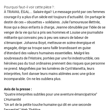
Pourquoi faut-il voir cette pièce ? :
À TRAVAIL ÉGAL... Salaire égal ! Le message porté par ces femmes
courage il y a plus d’un siècle est toujours d’actualité. On partage le
destin de ces « obusettes » solidaires. Julie l’amoureuse illettrée,
Rose qui a deux enfants à charge, Jeanne obnubilée par l’idée de se
venger de la vie qui lui a pris ses hommes et Louise une journaliste
militante qui convainc peu à peu ses sœurs de labeur de
s’émanciper. Johanna Boyé, metteuse en scène énergique et
engagée, dirige sa troupe sans faillir brandissant en guise
d’étendard des valeurs humaines essentielles. Malgré les
soubresauts de l’Histoire, portées par une foi indestructible, ces
héroïnes pas du tout ordinaires prennent des risques que personne
ne prend. Magnifiées par les lumières de Cyril Manetta, leurs
interprètes, font danser leurs mains abîmées avec une grâce
incomparable. On ne les oubliera plus.
Avis de la presse :
"Quatre interprètes subtiles pour une aventure émancipatrice"
L'Humanité
"Un art de la petite touche humaine qui dit en une seconde
l’essentiel." Web Théâtre