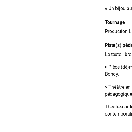
« Un bijou au
Tournage
Production L
Piste(s) péd
Le texte libr
> Pièce (dé)
Bondy.
> Théâtre en
pédagogique
Theatre-conte
contemporai