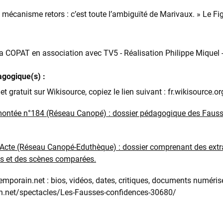
 mécanisme retors : c’est toute l’ambiguïté de Marivaux. » Le Fi
a COPAT en association avec TV5 - Réalisation Philippe Miquel 
agogique(s) :
e et gratuit sur Wikisource, copiez le lien suivant : fr.wikisourc
montée n°184 (Réseau Canopé) : dossier pédagogique des Fauss
 Acte (Réseau Canopé-Eduthèque) : dossier comprenant des extrait
s et des scènes comparées.
mporain.net : bios, vidéos, dates, critiques, documents numérisés,
n.net/spectacles/Les-Fausses-confidences-30680/