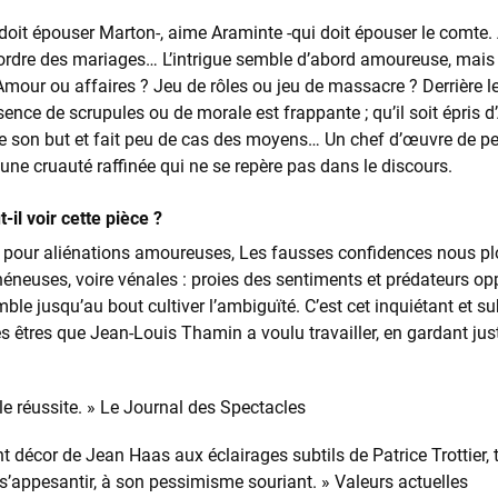
doit épouser Marton-, aime Araminte -qui doit épouser le comte. A
ordre des mariages… L’intrigue semble d’abord amoureuse, mais v
Amour ou affaires ? Jeu de rôles ou jeu de massacre ? Derrière 
absence de scrupules ou de morale est frappante ; qu’il soit épris 
re son but et fait peu de cas des moyens… Un chef d’œuvre de per
’une cruauté raffinée qui ne se repère pas dans le discours.
-il voir cette pièce ?
e pour aliénations amoureuses, Les fausses confidences nous pl
neuses, voire vénales : proies des sentiments et prédateurs oppor
le jusqu’au bout cultiver l’ambiguïté. C’est cet inquiétant et su
s êtres que Jean-Louis Thamin a voulu travailler, en gardant ju
le réussite. » Le Journal des Spectacles
t décor de Jean Haas aux éclairages subtils de Patrice Trottier, tout
s’appesantir, à son pessimisme souriant. » Valeurs actuelles