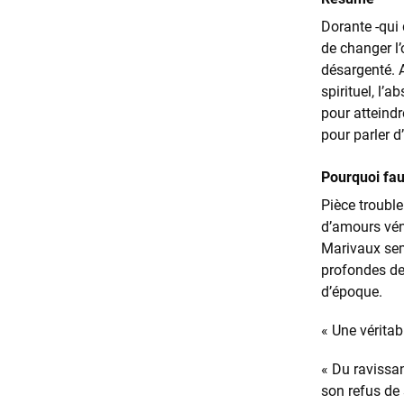
Dorante -qui 
de changer l’
désargenté. 
spirituel, l’
pour atteind
pour parler d
Pourquoi faut
Pièce troubl
d’amours véné
Marivaux semb
profondes de
d’époque.
« Une véritab
« Du ravissan
son refus de 