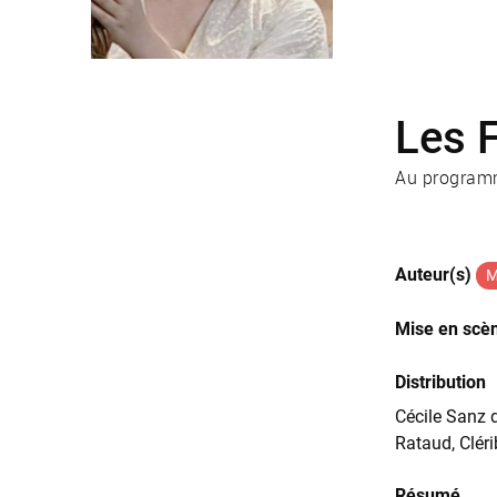
Les 
Au programm
Auteur(s)
M
Mise en scè
Distribution
Cécile Sanz d
Rataud, Cléri
Résumé