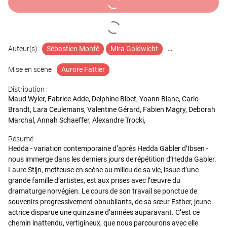
Auteur(s) :
Sébastien Monfè
Mira Goldwicht
Henrik Ibsen
Mise en scène :
Aurore Fattier
Distribution :
Maud Wyler, Fabrice Adde, Delphine Bibet, Yoann Blanc, Carlo
Brandt, Lara Ceulemans, Valentine Gérard, Fabien Magry, Deborah
Marchal, Annah Schaeffer, Alexandre Trocki,
Résumé :
Hedda - variation contemporaine d’après Hedda Gabler d’Ibsen -
nous immerge dans les derniers jours de répétition d’Hedda Gabler.
Laure Stijn, metteuse en scène au milieu de sa vie, issue d’une
grande famille d’artistes, est aux prises avec l’œuvre du
dramaturge norvégien. Le cours de son travail se ponctue de
souvenirs progressivement obnubilants, de sa sœur Esther, jeune
actrice disparue une quinzaine d’années auparavant. C’est ce
chemin inattendu, vertigineux, que nous parcourons avec elle