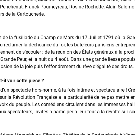
Penchenat, Franck Poumeyreau, Rosine Rochette, Alain Salomon
rs de la Cartoucherie.
 de la fusillade du Champ de Mars du 17 Juillet 1791 où la Gar
u réclamer la déchéance du roi, les bateleurs parisiens entrepr
ennent de s’écouler : de la réunion des États généraux à la procl
la Grande Peur, et la nuit du 4 août. Dans une grande liesse popul
plosion de la joie puis l’effondrement du rêve d’égalité des droits.
-il voir cette pièce ?
d’un spectacle hors-norme, à la fois intime et spectaculaire ! Cré
r la Révolution Française a la particularité de ne pas mettre en
voix du peuple. Les comédiens circulent dans les immenses halle
ux spectateurs, invités à participer à leur tour à la révolte sur sc