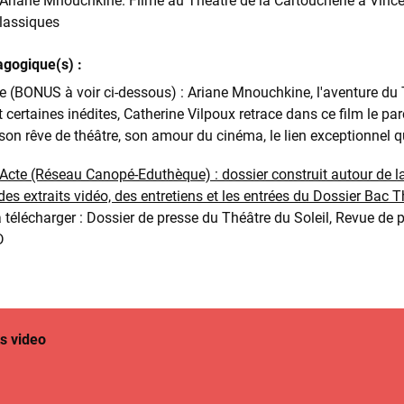
: Ariane Mnouchkine. Filmé au Théâtre de la Cartoucherie à Vince
lassiques
agogique(s) :
 (BONUS à voir ci-dessous) : Ariane Mnouchkine, l'aventure du 
 certaines inédites, Catherine Vilpoux retrace dans ce film le 
 son rêve de théâtre, son amour du cinéma, le lien exceptionnel qu’
 Acte (Réseau Canopé-Eduthèque) : dossier construit autour de 
s extraits vidéo, des entretiens et les entrées du Dossier Bac T
élécharger : Dossier de presse du Théâtre du Soleil, Revue de pr
D
s video