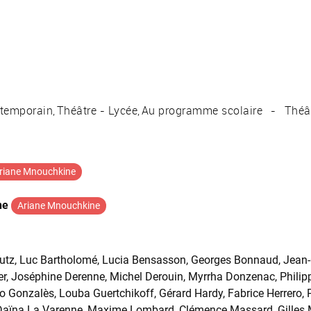
ntemporain
Théâtre - Lycée
Au programme scolaire
Théâ
riane Mnouchkine
ne
Ariane Mnouchkine
tz, Luc Bartholomé, Lucia Bensasson, Georges Bonnaud, Jean-C
, Joséphine Derenne, Michel Derouin, Myrrha Donzenac, Philippe
o Gonzalès, Louba Guertchikoff, Gérard Hardy, Fabrice Herrero, P
Daïna La Varenne, Maxime Lombard, Clémence Massard, Gilles Mi