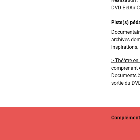
Réalisation 
DVD BelAir C
Piste(s) péd
Documentaire
archives dont
inspirations,
> Théâtre en
comprenant de
Documents à t
sortie du DV
Complément