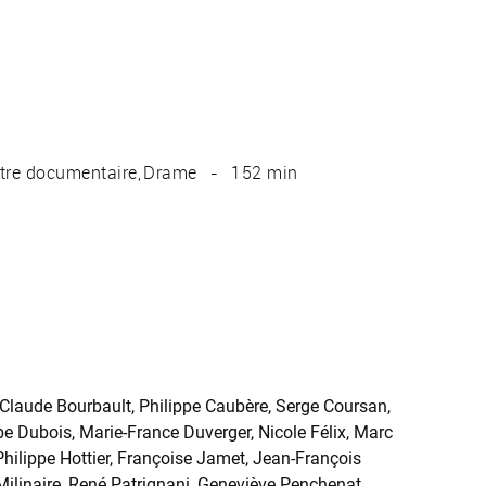
tre documentaire
Drame
152 min
laude Bourbault, Philippe Caubère, Serge Coursan,
 Dubois, Marie-France Duverger, Nicole Félix, Marc
hilippe Hottier, Françoise Jamet, Jean-François
linaire, René Patrignani, Geneviève Penchenat,