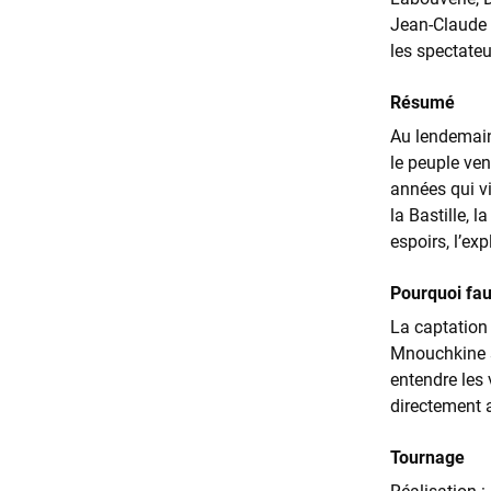
Jean-Claude 
les spectateu
Résumé
Au lendemain
le peuple ven
années qui vi
la Bastille, 
espoirs, l’ex
Pourquoi faut
La captation 
Mnouchkine su
entendre les 
directement a
Tournage