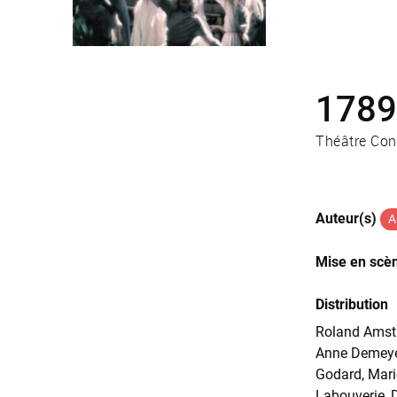
1789
Théâtre Co
Auteur(s)
A
Mise en scè
Distribution
Roland Amstu
Anne Demeyer
Godard, Mari
Labouverie, 