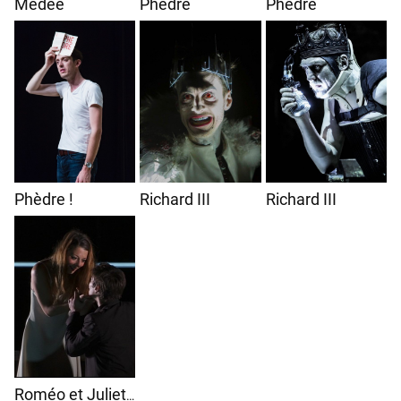
Médée
Phèdre
Phèdre
Phèdre !
Richard III
Richard III
Roméo et Juliette