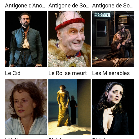
Antigone d'Anouilh
Antigone de Sophocle
Antigone de Sophocle
Le Cid
Le Roi se meurt
Les Misérables