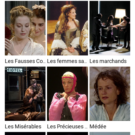
Les marchands
Les Fausses Confidences
Les femmes savantes
Les Misérables
Médée
Les Précieuses Ridicules